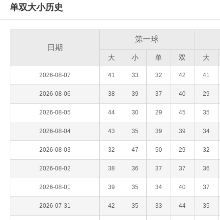
单双大小历史
第一球
日期
大
小
单
双
大
2026-08-07
41
33
32
42
41
2026-08-06
38
39
37
40
29
2026-08-05
44
30
29
45
35
2026-08-04
43
35
39
39
34
2026-08-03
32
47
50
29
32
2026-08-02
38
36
37
37
36
2026-08-01
39
35
34
40
37
2026-07-31
42
35
33
44
35