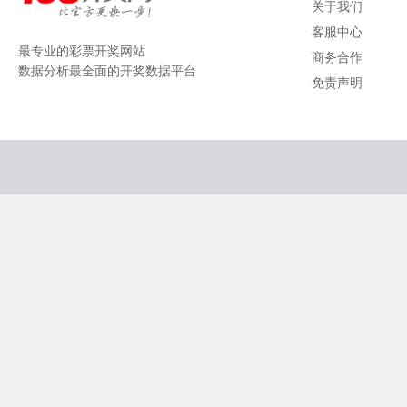
关于我们
极速赛车
计划一
客服中心
多少为基准。
最专业的彩票开奖网站
商务合作
数据分析最全面的开奖数据平台
免责声明
累计成本
极速赛车
计划一
赢亏
极速赛车
计划一