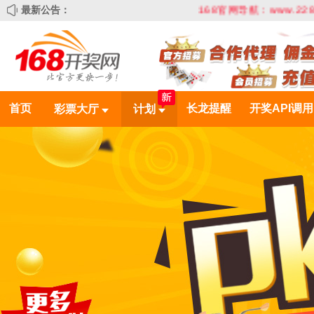
最新公告：
168官网导航：www.22816
首页
长龙提醒
开奖API调用
彩票大厅
计划