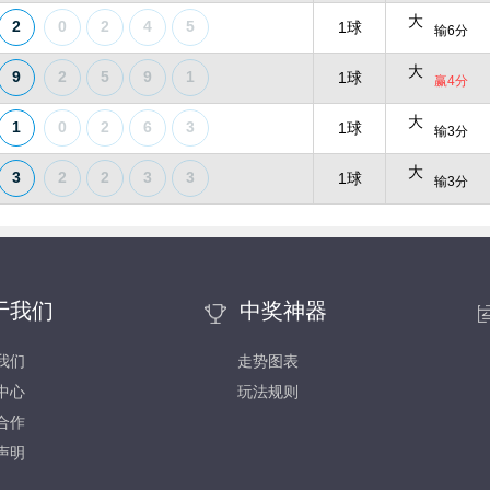
大
2
0
2
4
5
1球
输6分
大
9
2
5
9
1
1球
赢4分
大
1
0
2
6
3
1球
输3分
大
3
2
2
3
3
1球
输3分
于我们
中奖神器
我们
走势图表
中心
玩法规则
合作
声明