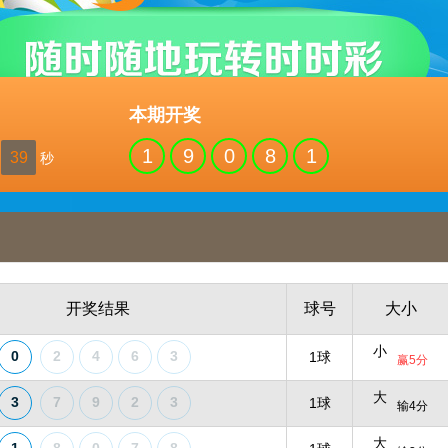
本期开奖
1
9
0
8
1
39
秒
开奖结果
球号
大小
小
0
2
4
6
3
1球
赢5分
大
3
7
9
2
3
1球
输4分
大