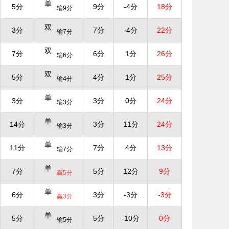
单
5分
9分
-4分
18分
输9分
双
3分
7分
-4分
22分
输7分
双
7分
6分
1分
26分
输6分
双
5分
4分
1分
25分
输4分
单
3分
3分
0分
24分
输3分
单
14分
3分
11分
24分
输3分
单
11分
7分
4分
13分
输7分
单
7分
5分
12分
9分
赢5分
单
6分
3分
-3分
-3分
赢3分
单
5分
5分
-10分
0分
输5分