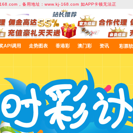
8.com，备用地址：www.kj-168.com 如APP卡顿无法正常使用，
奖API调用
走势图表
香港彩
澳门彩
资讯
彩票