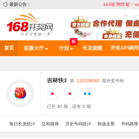
最新公告：
168官网导航：www.
首页
长龙提醒
开奖API调用
彩票大厅
计划
吉林快3
第
210208040
期开奖号码
已开
40
期，还有
0
期
每日长龙统计
总和路珠
历史号码统计
和值走势
号码路珠